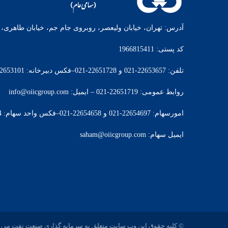
آدرس: تهران، خیابان ولیعصر، روبروی جام جم، خیابان طاهری، پل
کد پستی: 1966815411
تلفن: 22653657-021 و 22651728-021–فکس دبیرخانه: 22653101-021
روابط عمومی: 22651719-021 – ایمیل: info@oiicgroup.com
امورسهام: 22654697-021 و 22654658-021–فکس واحد سهام: 22654614-021
ایمیل سهام: saham@oiicgroup.com
© کلیه حقوق این وب سایت متعلق به سرمایه گذاری صنعت نفت می ب