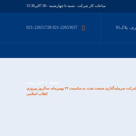
ساعات کار شرکت : شنبه تا چهارشنبه - 7:30الی15:30
، پلاک81
021-22653657 021-22651728
Home
اخبار ونفت
پیام تبریک دکتر علیپور مدیرعامل شرکت سرمایه‌گذاری صنعت نفت، به مناسبت ۲۲ بهمن‌ماه، سالروز پیروزی
انقلاب اسلامی