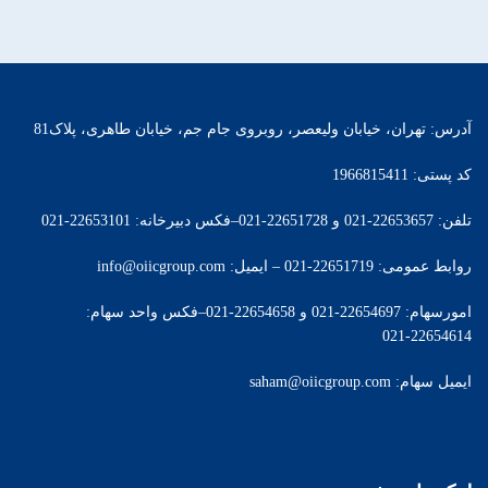
آدرس: تهران، خیابان ولیعصر، روبروی جام جم، خیابان طاهری، پلاک81
کد پستی: 1966815411
تلفن: 22653657-021 و 22651728-021–فکس دبیرخانه: 22653101-021
روابط عمومی: 22651719-021 – ایمیل: info@oiicgroup.com
امورسهام: 22654697-021 و 22654658-021–فکس واحد سهام:
22654614-021
ایمیل سهام: saham@oiicgroup.com