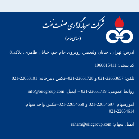
آدرس: تهران، خیابان ولیعصر، روبروی جام جم، خیابان طاهری، پلاک81
کد پستی: 1966815411
تلفن: 22653657-021 و 22651728-021–فکس دبیرخانه: 22653101-021
روابط عمومی: 22651719-021 – ایمیل: info@oiicgroup.com
امورسهام: 22654697-021 و 22654658-021–فکس واحد سهام:
22654614-021
ایمیل سهام: saham@oiicgroup.com